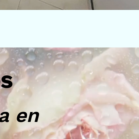
os
a en