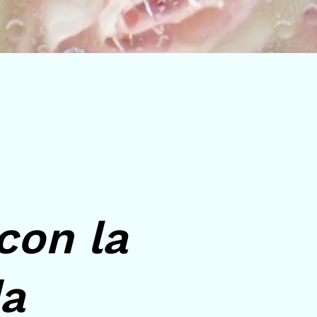
con la
da