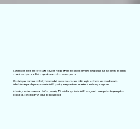
La habitación doble del Hotel Suite Royal en Melgar ofrece el espacio perfecto para parejas que buscan una escapada
romántica o viajeros solitarios que desean un descanso reparador.
Diseñada para combinar confort y funcionalidad, cuenta con una cama doble amplia y cómoda, aire acondicionado,
televisión de pantalla plana y conexión Wi-Fi gratuita, asegurando una experiencia moderna y acogedora.
Además, cuenta con nevera, citófono, armario, TV satelital y potente Wi-Fi, asegurando una experiencia que equilibra
descanso, comodidad y un toque de exclusividad.