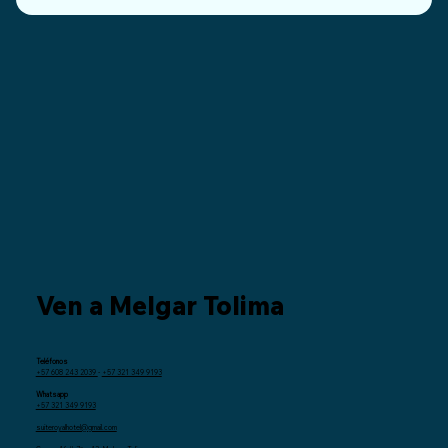
Ven a Melgar Tolima
Teléfonos
+57 608 243 2039
-
+57 321 349 9193
Whatsapp
+57 321 349 9193
suiteroyalhotel@gmail.com