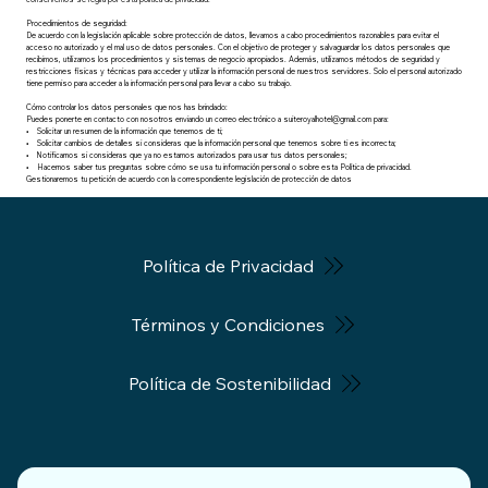
Procedimientos de seguridad:
De acuerdo con la legislación aplicable sobre protección de datos, llevamos a cabo procedimientos razonables para evitar el
acceso no autorizado y el mal uso de datos personales. Con el objetivo de proteger y salvaguardar los datos personales que
recibimos, utilizamos los procedimientos y sistemas de negocio apropiados. Además, utilizamos métodos de seguridad y
restricciones físicas y técnicas para acceder y utilizar la información personal de nuestros servidores. Solo el personal autorizado
tiene permiso para acceder a la información personal para llevar a cabo su trabajo.
Cómo controlar los datos personales que nos has brindado:
Puedes ponerte en contacto con nosotros enviando un correo electrónico a
suiteroyalhotel@gmail.com
para:
• Solicitar un resumen de la información que tenemos de ti;
• Solicitar cambios de detalles si consideras que la información personal que tenemos sobre ti es incorrecta;
• Notificarnos si consideras que ya no estamos autorizados para usar tus datos personales;
• Hacernos saber tus preguntas sobre cómo se usa tu información personal o sobre esta Política de privacidad.
Gestionaremos tu petición de acuerdo con la correspondiente legislación de protección de datos
Política de Privacidad
Términos y Condiciones
Política de Sostenibilidad