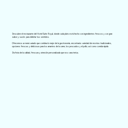
Descubre el restaurante del Hotel Suite Royal, donde cada plato está hecho con ingredientes frescos y con gran
sabor y sazón para deleitar tus sentidos.
Ofrecemos un menú variado que combina lo mejor de la gastronomía, encontrarás variedad de recetas tradicionales,
opciones frescas y deliciosas para los amantes de la carne, los pescados y el pollo; así como comida rápida
Disfruta de la calidad, frescura y atención personalizada que nos caracteriza.