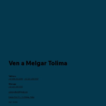
Ven a Melgar Tolima
Teléfonos
+57 608 243 2039
-
+57 321 349 9193
Whatsapp
+57 321 349 9193
suiteroyalhotel@gmail.com
Carrera 16 # 7ª – 13. Melgar, Tolima
RNT 35295